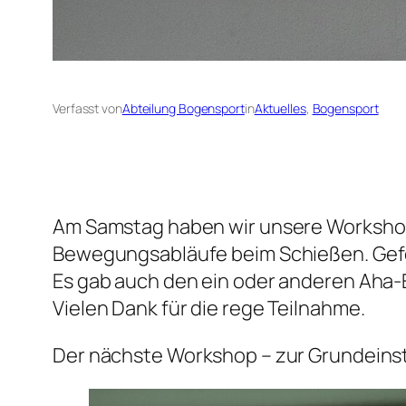
Verfasst von
Abteilung Bogensport
in
Aktuelles
, 
Bogensport
Am Samstag haben wir unsere Workshop-
Bewegungsabläufe beim Schießen. Gefol
Es gab auch den ein oder anderen Aha-E
Vielen Dank für die rege Teilnahme.
Der nächste Workshop – zur Grundeinste