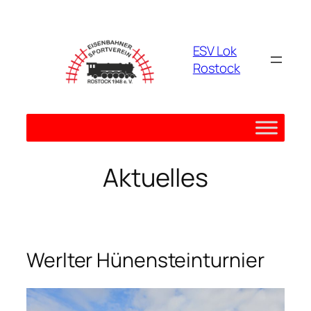
Zum
Inhalt
springen
ESV Lok
Rostock
Aktuelles
Werlter Hünensteinturnier