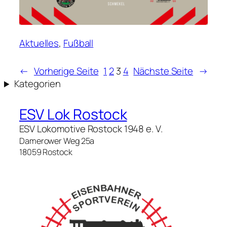
Aktuelles
, 
Fußball
←
Vorherige Seite
1
2
3
4
Nächste Seite
→
Kategorien
ESV Lok Rostock
ESV Lokomotive Rostock 1948 e. V.
Damerower Weg 25a
18059 Rostock