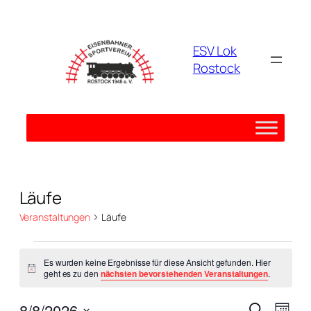
ESV Lok
Rostock
Läufe
Veranstaltungen
Läufe
Veranstaltungen
Es wurden keine Ergebnisse für diese Ansicht gefunden. Hier
Hinweis
geht es zu den
nächsten bevorstehenden Veranstaltungen
.
Verans
Vera
8/8/2026
Suche