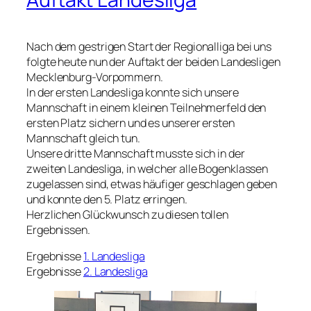
Nach dem gestrigen Start der Regionalliga bei uns
folgte heute nun der Auftakt der beiden Landesligen
Mecklenburg-Vorpommern.
In der ersten Landesliga konnte sich unsere
Mannschaft in einem kleinen Teilnehmerfeld den
ersten Platz sichern und es unserer ersten
Mannschaft gleich tun.
Unsere dritte Mannschaft musste sich in der
zweiten Landesliga, in welcher alle Bogenklassen
zugelassen sind, etwas häufiger geschlagen geben
und konnte den 5. Platz erringen.
Herzlichen Glückwunsch zu diesen tollen
Ergebnissen.
Ergebnisse
1. Landesliga
Ergebnisse
2. Landesliga