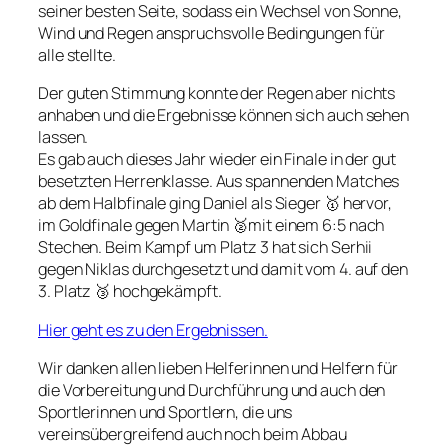
seiner besten Seite, sodass ein Wechsel von Sonne,
Wind und Regen anspruchsvolle Bedingungen für
alle stellte.
Der guten Stimmung konnte der Regen aber nichts
anhaben und die Ergebnisse können sich auch sehen
lassen.
Es gab auch dieses Jahr wieder ein Finale in der gut
besetzten Herrenklasse. Aus spannenden Matches
ab dem Halbfinale ging Daniel als Sieger 🥇 hervor,
im Goldfinale gegen Martin 🥈mit einem 6:5 nach
Stechen. Beim Kampf um Platz 3 hat sich Serhii
gegen Niklas durchgesetzt und damit vom 4. auf den
3. Platz 🥉 hochgekämpft.
Hier geht es zu den Ergebnissen.
Wir danken allen lieben Helferinnen und Helfern für
die Vorbereitung und Durchführung und auch den
Sportlerinnen und Sportlern, die uns
vereinsübergreifend auch noch beim Abbau