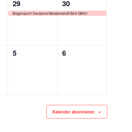
1
1
29
30
ungen,
Veranstaltung,
Veranstaltung,
Bogensport: Deutsche Meisterschaft BoV DBSV
0
0
5
6
ungen,
Veranstaltungen,
Veranstaltungen,
Kalender abonnieren