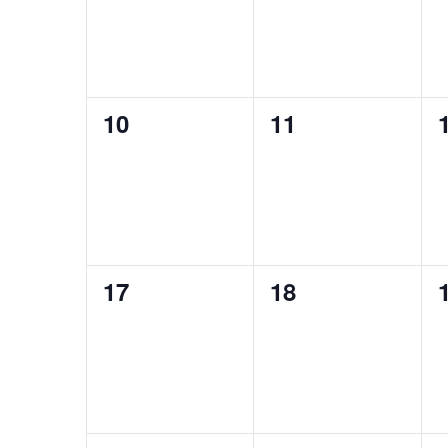
0
0
10
11
Veranstaltungen,
Veranstaltunge
0
0
17
18
Veranstaltungen,
Veranstaltunge